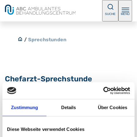
SUCHE
MENÜ
/
Sprechstunden
Chefarzt-Sprechstunde
Kinderchirurgie und
Kinderurologie
Zustimmung
Details
Über Cookies
Beratung und operative Behandlung. Bitte
vereinbaren Sie einen Termin.
Diese Webseite verwendet Cookies
E-Mail:
kinderchirurgie@klinikum-nuernberg.de