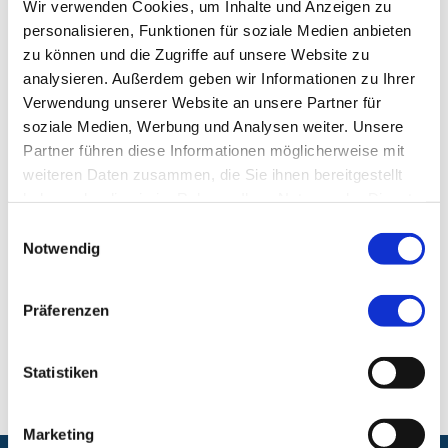
Wir verwenden Cookies, um Inhalte und Anzeigen zu
Telefon:
+49 (0) 911 398-5455
personalisieren, Funktionen für soziale Medien anbieten
Fax:
+49 (0) 911 398-5459
zu können und die Zugriffe auf unsere Website zu
analysieren. Außerdem geben wir Informationen zu Ihrer
Klinik für Kinder- und Jugendchirurgie und
Verwendung unserer Website an unsere Partner für
Kinderurologie
soziale Medien, Werbung und Analysen weiter. Unsere
Partner führen diese Informationen möglicherweise mit
Klinikum Nürnberg, Campus Süd
weiteren Daten zusammen, die Sie ihnen bereitgestellt
Breslauer Str. 201
haben oder die sie im Rahmen Ihrer Nutzung der Dienste
90471 Nürnberg
gesammelt haben.
Einwilligungsauswahl
Notwendig
E-Mail:
kinderchirurgie@klinikum-nuernberg.de
Präferenzen
Telefon:
+49 (0) 911 398-5455
Fax:
+49 (0) 911 398-5459
Statistiken
Marketing