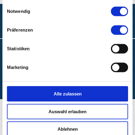
gesammelt haben.
Einwilligungsauswahl
Notwendig
Folgen Sie uns:
Präferenzen
Statistiken
Barrierefreiheit
Interne Meldestelle
Marketing
Impressum
Datenschutz
Alle zulassen
Auswahl erlauben
Ablehnen
Startseite ABC
Klinikum Nürnberg
A.R.Z.