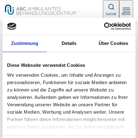
SUCHE
MENÜ
/
Sprechstunden
Zustimmung
Details
Über Cookies
Diese Webseite verwendet Cookies
Wir verwenden Cookies, um Inhalte und Anzeigen zu
Diabetologie im Nibelungenviertel,
personalisieren, Funktionen für soziale Medien anbieten
ABC-Nibelungenviertel
zu können und die Zugriffe auf unsere Website zu
analysieren. Außerdem geben wir Informationen zu Ihrer
E-Mail:
nibelungenviertel@abc-nuernberg.de
Verwendung unserer Website an unsere Partner für
Telefon:
+49 (0) 911 815 161 0
soziale Medien, Werbung und Analysen weiter. Unsere
Partner führen diese Informationen möglicherweise mit
weiteren Daten zusammen, die Sie ihnen bereitgestellt
haben oder die sie im Rahmen Ihrer Nutzung der Dienste