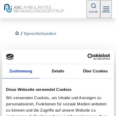
SUCHE
MENÜ
/
Sprechstunden
Hämangiom Ambulanz
Zustimmung
Details
Über Cookies
Bitte vereinbaren Sie einen Termin.
Diese Webseite verwendet Cookies
E-Mail:
abc-sued@klinikum-nuernberg.de
Telefon:
+49 (0) 911 398-7755
Wir verwenden Cookies, um Inhalte und Anzeigen zu
Fax:
+49 (0) 911 398-7756
personalisieren, Funktionen für soziale Medien anbieten
zu können und die Zugriffe auf unsere Website zu
Klinik für Neugeborene, Kinder und Jugendliche