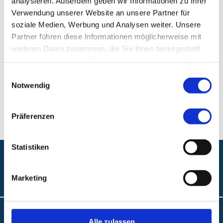
analysieren. Außerdem geben wir Informationen zu Ihrer
Verwendung unserer Website an unsere Partner für
Klinikum Nürnberg, Campus Süd
soziale Medien, Werbung und Analysen weiter. Unsere
Partner führen diese Informationen möglicherweise mit
Breslauer Str. 201
weiteren Daten zusammen, die Sie ihnen bereitgestellt
90471 Nürnberg
haben oder die sie im Rahmen Ihrer Nutzung der Dienste
gesammelt haben.
Einwilligungsauswahl
E-Mail:
Kinderzentrum@klinikum-nuernberg.de
Notwendig
Fax:
+49 (0) 911 398-5107
Präferenzen
Statistiken
Folgen Sie uns:
Marketing
Barrierefreiheit
Alle zulassen