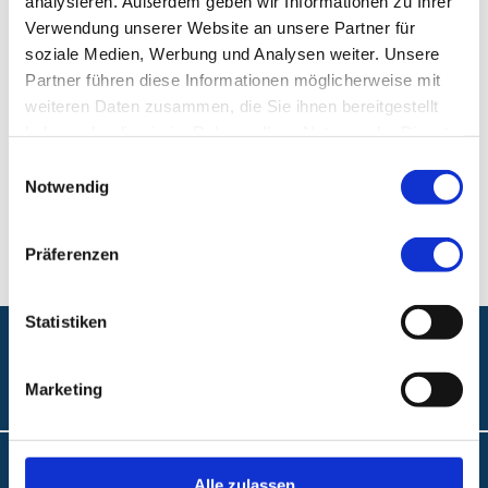
analysieren. Außerdem geben wir Informationen zu Ihrer
Verwendung unserer Website an unsere Partner für
Klinikum Nürnberg, Campus Süd
soziale Medien, Werbung und Analysen weiter. Unsere
Partner führen diese Informationen möglicherweise mit
Breslauer Str. 201
weiteren Daten zusammen, die Sie ihnen bereitgestellt
90471 Nürnberg
haben oder die sie im Rahmen Ihrer Nutzung der Dienste
gesammelt haben.
Einwilligungsauswahl
Telefon:
+49 (0) 911 398-5441
Notwendig
Fax:
+49 (0) 911 398-5443
Präferenzen
Statistiken
Folgen Sie uns:
Marketing
Barrierefreiheit
Alle zulassen