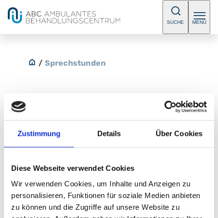
SUCHE
MENÜ
/
Sprechstunden
Herzinsuffizienzsprechstunde
Zustimmung
Details
Über Cookies
Bitte vereinbaren Sie einen Termin.
Diese Webseite verwendet Cookies
E-Mail:
herzchirurgie@klinikum-nuernberg.de
Telefon:
+49 (0) 911 398-5763
Wir verwenden Cookies, um Inhalte und Anzeigen zu
Fax:
+49 (0) 911 398-7815
personalisieren, Funktionen für soziale Medien anbieten
zu können und die Zugriffe auf unsere Website zu
Klinik für Herzchirurgie