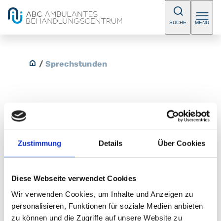
SUCHE
MENÜ
/
Sprechstunden
Kardiologische Sprechstunde für
Kinder und Jugendliche
Zustimmung
Details
Über Cookies
Bitte vereinbaren Sie einen Termin.
Diese Webseite verwendet Cookies
E-Mail:
abc-sued@klinikum-nuernberg.de
Wir verwenden Cookies, um Inhalte und Anzeigen zu
Telefon:
+49 (0) 911 398-7755
personalisieren, Funktionen für soziale Medien anbieten
Fax:
+49 (0) 911 398-7756
zu können und die Zugriffe auf unsere Website zu