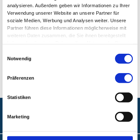
analysieren. Außerdem geben wir Informationen zu Ihrer
Klinik für Neugeborene, Kinder und Jugendliche
Verwendung unserer Website an unsere Partner für
soziale Medien, Werbung und Analysen weiter. Unsere
Klinikum Nürnberg, Campus Süd
Partner führen diese Informationen möglicherweise mit
Breslauer Str. 201
weiteren Daten zusammen, die Sie ihnen bereitgestellt
90471 Nürnberg
haben oder die sie im Rahmen Ihrer Nutzung der Dienste
gesammelt haben.
Einwilligungsauswahl
Notwendig
E-Mail:
Kinderzentrum@klinikum-nuernberg.de
Fax:
+49 (0) 911 398-5107
Präferenzen
Statistiken
Folgen Sie uns:
Marketing