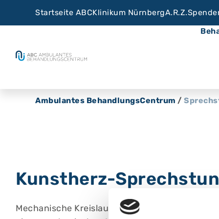
Startseite ABC
Klinikum Nürnberg
A.R.Z.
Spende
Beh
Ambulantes BehandlungsCentrum
/
Sprechs
Kunstherz-Sprechstu
Mechanische Kreislaufunterstützung bei termina