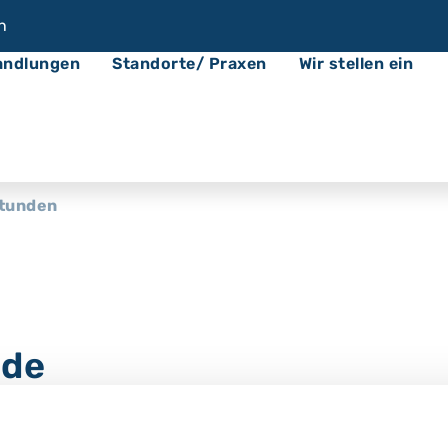
n
andlungen
Standorte/ Praxen
Wir stellen ein
tunden
nde
ler Herzinsuffizienz Sprechstunde für Patientinne