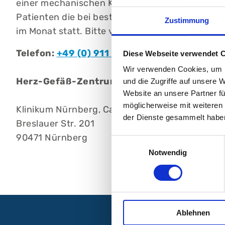
einer mechanischen Kreislaufunterstützung li
Patienten die bei bestehender Kunstherzthera
Zustimmung
im Monat statt. Bitte vereinbaren Sie einen Ter
Telefon:
+49 (0) 911 398-5763
Diese Webseite verwendet 
Wir verwenden Cookies, um I
Herz-Gefäß-Zentrum HGZ
und die Zugriffe auf unsere 
Website an unsere Partner fü
möglicherweise mit weiteren
Klinikum Nürnberg, Campus Süd
der Dienste gesammelt habe
Breslauer Str. 201
90471 Nürnberg
Einwilligungsauswahl
Notwendig
Ablehnen