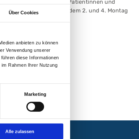
rmieren möchten und für Patientinnen und
ie Sprechstunde findet jedem 2. und 4. Montag
Über Cookies
 Medien anbieten zu können
hrer Verwendung unserer
 führen diese Informationen
ie im Rahmen Ihrer Nutzung
Marketing
Alle zulassen