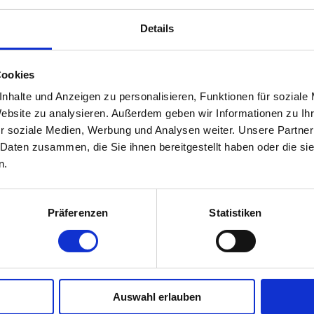
nksventrikuläres Unterstützungssystem (LVAD) info
pie einen Nachsorgetermin vereinbaren möchten. D
Details
min.
Cookies
nhalte und Anzeigen zu personalisieren, Funktionen für soziale
Website zu analysieren. Außerdem geben wir Informationen zu I
r soziale Medien, Werbung und Analysen weiter. Unsere Partner
 Daten zusammen, die Sie ihnen bereitgestellt haben oder die s
n.
Präferenzen
Statistiken
Auswahl erlauben