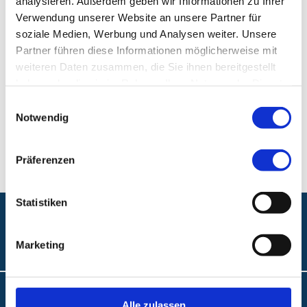
analysieren. Außerdem geben wir Informationen zu Ihrer
Verwendung unserer Website an unsere Partner für
Klinikum Nürnberg, Campus Süd
soziale Medien, Werbung und Analysen weiter. Unsere
Partner führen diese Informationen möglicherweise mit
Breslauer Str. 201
weiteren Daten zusammen, die Sie ihnen bereitgestellt
90471 Nürnberg
haben oder die sie im Rahmen Ihrer Nutzung der Dienste
gesammelt haben.
Einwilligungsauswahl
E-Mail:
Kinderzentrum@klinikum-nuernberg.de
Notwendig
Fax:
+49 (0) 911 398-5107
Präferenzen
Statistiken
Folgen Sie uns:
Marketing
Barrierefreiheit
Alle zulassen