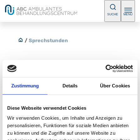
SUCHE
MENÜ
/
Sprechstunden
Neuropädiatrische Sprechstunde
Zustimmung
Details
Über Cookies
Bitte vereinbaren Sie einen Termin.
Diese Webseite verwendet Cookies
E-Mail:
abc-sued@klinikum-nuernberg.de
Telefon:
+49 (0) 911 398-7755
Wir verwenden Cookies, um Inhalte und Anzeigen zu
Fax:
+49 (0) 911 398-7756
personalisieren, Funktionen für soziale Medien anbieten
zu können und die Zugriffe auf unsere Website zu
Klinik für Neugeborene, Kinder und Jugendliche