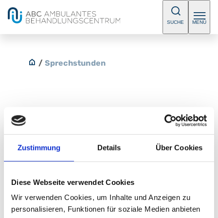
SUCHE
MENÜ
/
Sprechstunden
Privatambulanz Frau Univ.-Prof.
Dr. Brucker
Zustimmung
Details
Über Cookies
Bitte vereinbaren Sie einen Termin.
Diese Webseite verwendet Cookies
Telefon:
+49 (0) 911 398-2804
Fax:
+49 (0) 911 398-2287
Wir verwenden Cookies, um Inhalte und Anzeigen zu
personalisieren, Funktionen für soziale Medien anbieten