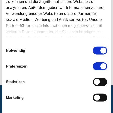
zu können und die Zugriffe auf unsere Website zu
Klinik für Frauenheilkunde, Schwerpunkt
analysieren. Außerdem geben wir Informationen zu Ihrer
Geburtshilfe
Verwendung unserer Website an unsere Partner für
soziale Medien, Werbung und Analysen weiter. Unsere
Klinikum Nürnberg, Campus Süd
Partner führen diese Informationen möglicherweise mit
Breslauer Str. 201
weiteren Daten zusammen, die Sie ihnen bereitgestellt
90471 Nürnberg
haben oder die sie im Rahmen Ihrer Nutzung der Dienste
gesammelt haben.
Einwilligungsauswahl
E-Mail:
geburtshilfe@klinikum-nuernberg.de
Notwendig
Telefon:
+49 (0) 911 398-5473
Fax:
+49 (0) 911 398-2287
Präferenzen
Statistiken
Marketing
Folgen Sie uns: