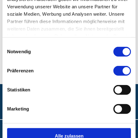
Verwendung unserer Website an unsere Partner für
Klinik für Psychiatrie und Psychotherapie
soziale Medien, Werbung und Analysen weiter. Unsere
Partner führen diese Informationen möglicherweise mit
Klinikum Nürnberg, Campus Nord
weiteren Daten zusammen, die Sie ihnen bereitgestellt
Prof.-Ernst-Nathan-Str. 1
haben oder die sie im Rahmen Ihrer Nutzung der Dienste
90419 Nürnberg
gesammelt haben.
Einwilligungsauswahl
Notwendig
Telefon:
+49 (0) 911 398-2829
Präferenzen
Statistiken
Folgen Sie uns:
Marketing
Barrierefreiheit
Alle zulassen