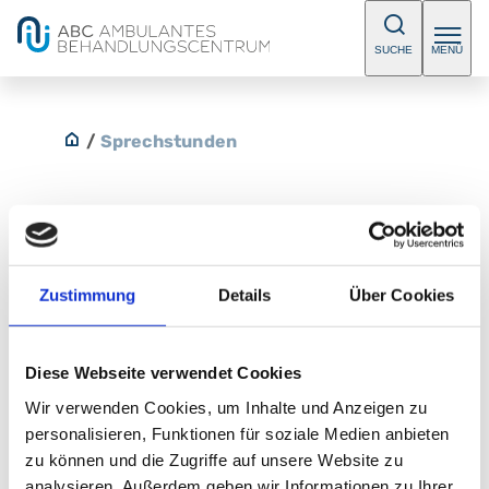
SUCHE
MENÜ
/
Sprechstunden
Sprechstunde für
Zustimmung
Details
Über Cookies
Verhaltenssüchte
Bitte vereinbaren Sie einen Termin.
Diese Webseite verwendet Cookies
Wir verwenden Cookies, um Inhalte und Anzeigen zu
E-Mail:
psych_inst_amb@klinikum-nuernberg.de
personalisieren, Funktionen für soziale Medien anbieten
Telefon:
+49 (0) 911 398-2199
zu können und die Zugriffe auf unsere Website zu
Fax:
+49 (0) 911 398-2763
analysieren. Außerdem geben wir Informationen zu Ihrer