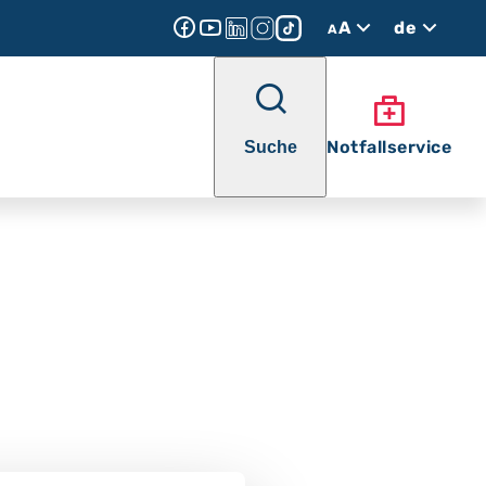
A
de
A
Notfallservice
Suche