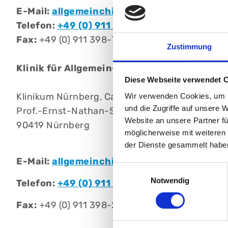
E-Mail:
allgemeinchirurgie@klinikum-nuern
Telefon:
+49 (0) 911 398-7135
Fax:
+49 (0) 911 398-7136
Zustimmung
Klinik für Allgemein-, Viszeral- und Thorax
Diese Webseite verwendet 
Klinikum Nürnberg, Campus Nord
Wir verwenden Cookies, um I
und die Zugriffe auf unsere 
Prof.-Ernst-Nathan-Str. 1
Website an unsere Partner fü
90419 Nürnberg
möglicherweise mit weiteren
der Dienste gesammelt habe
E-Mail:
allgemeinchirurgie@klinikum-nuern
Einwilligungsauswahl
Notwendig
Telefon:
+49 (0) 911 398-2979
Fax:
+49 (0) 911 398-2193