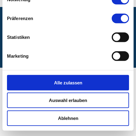
Präferenzen
Barrierefreiheit
Interne Meldestelle
Statistiken
Impressum
Datenschutz
Marketing
Alle zulassen
Startseite ABC
Klinikum Nürnberg
A.R.Z.
Auswahl erlauben
Spenden
Ablehnen