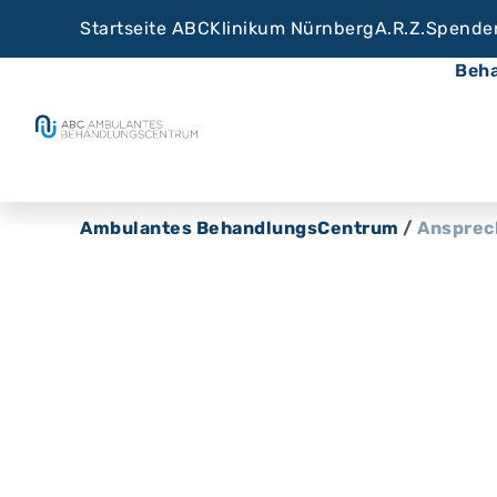
Startseite ABC
Klinikum Nürnberg
A.R.Z.
Spende
Beh
Ambulantes BehandlungsCentrum
/
Ansprec