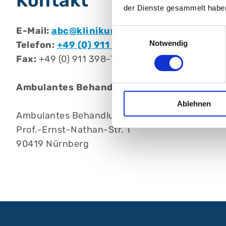
Kontakt
der Dienste gesammelt habe
E-Mail:
abc@klinikum-nuernberg.de
Einwilligungsauswahl
Notwendig
Telefon:
+49 (0) 911 398-7840
Fax:
+49 (0) 911 398-7841
Ambulantes BehandlungsCentrum Klinikum
Ablehnen
Ambulantes BehandlungsCentrum, Klinikum N
Prof.-Ernst-Nathan-Str. 1
90419 Nürnberg