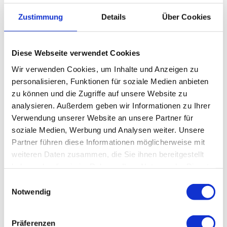
Tel.:
+49 (0) 911 398 775 5
E-Mail:
abc-sued@klinikum-nuernberg.de
Zustimmung
Details
Über Cookies
Fax: +49 (0) 911 398 780 4
Diese Webseite verwendet Cookies
Öffnungszeiten
Wir verwenden Cookies, um Inhalte und Anzeigen zu
Mo
07.30 - 15.30 Uhr
personalisieren, Funktionen für soziale Medien anbieten
Di
07.30 - 17.30 Uhr
zu können und die Zugriffe auf unsere Website zu
Mi
07.30 - 15.30 Uhr
analysieren. Außerdem geben wir Informationen zu Ihrer
Do
07.30 - 16.30 Uhr
Verwendung unserer Website an unsere Partner für
Fr
07.30 - 13.00 Uhr
soziale Medien, Werbung und Analysen weiter. Unsere
Partner führen diese Informationen möglicherweise mit
Adresse
weiteren Daten zusammen, die Sie ihnen bereitgestellt
haben oder die sie im Rahmen Ihrer Nutzung der Dienste
Ambulantes BehandlungsCentrum, Klinikum
gesammelt haben.
Nürnberg, Campus Süd
Einwilligungsauswahl
Notwendig
Breslauer Str. 201
90471 Nürnberg
Präferenzen