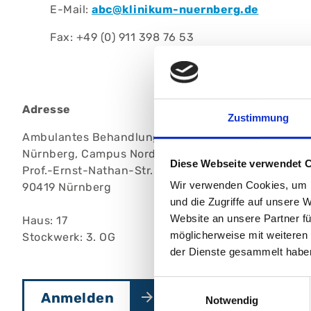
E-Mail:
abc@klinikum-nuernberg.de
Fax: +49 (0) 911 398 76 53
Adresse
Zustimmung
Ambulantes BehandlungsCentrum, Klinikum
Nürnberg, Campus Nord
Diese Webseite verwendet 
Prof.-Ernst-Nathan-Str. 1
Wir verwenden Cookies, um I
90419 Nürnberg
und die Zugriffe auf unsere 
Website an unsere Partner fü
Haus: 17
möglicherweise mit weiteren
Stockwerk: 3. OG
der Dienste gesammelt habe
Einwilligungsauswahl
Anmelden
Notwendig