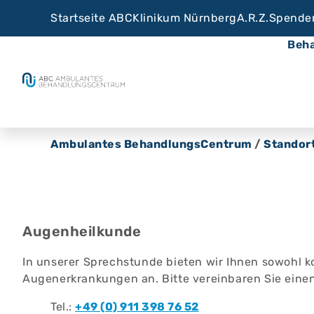
Startseite ABC
Klinikum Nürnberg
A.R.Z.
Spende
Beh
Ambulantes BehandlungsCentrum
/
Standor
Augenheilkunde
In unserer Sprechstunde bieten wir Ihnen sowohl k
Augenerkrankungen an. Bitte vereinbaren Sie einen
Tel.:
+49 (0) 911 398 76 52