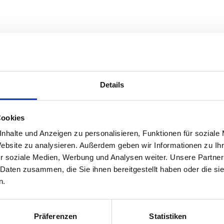
Öffnungszeiten
Details
Mo
07.30 - 18.30 Uhr
Di
07.30 - 18.30 Uhr
Mi
07.30 - 18.30 Uhr
Cookies
Do
07.30 - 18.30 Uhr
nhalte und Anzeigen zu personalisieren, Funktionen für soziale
Fr
07.30 - 18.30 Uhr
Website zu analysieren. Außerdem geben wir Informationen zu I
r soziale Medien, Werbung und Analysen weiter. Unsere Partner
 Daten zusammen, die Sie ihnen bereitgestellt haben oder die s
n.
Präferenzen
Statistiken