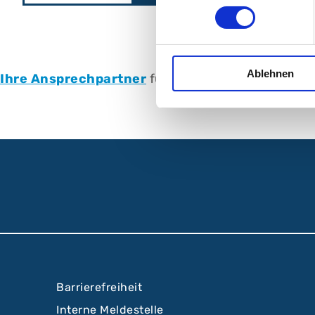
Ablehnen
Ihre Ansprechpartner
für Augenheilkunde im A
Barrierefreiheit
Interne Meldestelle