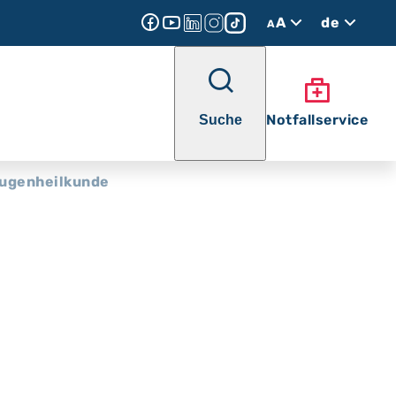
A
de
A
Notfallservice
Suche
ugenheilkunde