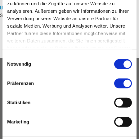
zu können und die Zugriffe auf unsere Website zu
Ihr Ansprechpartner
für die neurochirurgische
analysieren. Außerdem geben wir Informationen zu Ihrer
Schmerzsprechstunde im ABC am Campus Süd
Verwendung unserer Website an unsere Partner für
soziale Medien, Werbung und Analysen weiter. Unsere
Partner führen diese Informationen möglicherweise mit
weiteren Daten zusammen, die Sie ihnen bereitgestellt
Anfahrt
haben oder die sie im Rahmen Ihrer Nutzung der Dienste
gesammelt haben.
Einwilligungsauswahl
Notwendig
Karte
Präferenzen
Statistiken
Marketing
Mit Klick / Tap können Sie die interaktive