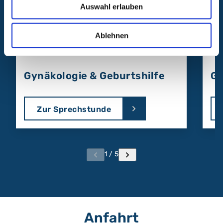
Auswahl erlauben
Unsere
Behandlungsangebote
Ablehnen
Gynäkologie & Geburtshilfe
Gy
Zur Sprechstunde
1 / 5
Anfahrt