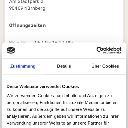
Am Stadtpark 2
90409 Nürnberg
Öffnungszeiten
Mo – Do 08.00 - 18.00 Uhr
Fr 08.00 - 14.00 Uhr
Zustimmung
Details
Über Cookies
Tel.:
+49 (0) 911 355 555
E-Mail:
praxis@die-frauenaerzte.de
Diese Webseite verwendet Cookies
Wir verwenden Cookies, um Inhalte und Anzeigen zu
personalisieren, Funktionen für soziale Medien anbieten
zu können und die Zugriffe auf unsere Website zu
analysieren. Außerdem geben wir Informationen zu Ihrer
Nutzen Sie gerne unsere Online-
Verwendung unserer Website an unsere Partner für