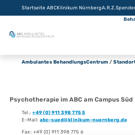
Startseite ABC
Klinikum Nürnberg
A.R.Z.
Spende
Beh
Ambulantes BehandlungsCentrum
/
Standor
Psychotherapie im ABC am Campus Süd
Tel.:
+49 (0) 911 398 775 5
E-Mail:
abc-sued@klinikum-nuernberg.de
Fax: +49 (0) 911 398 775 6