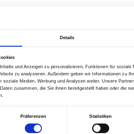
Öffnungszeiten
Mo
07.30 - 15.30 Uhr
Details
Di
07.30 - 17.30 Uhr
Mi
07.30 - 15.30 Uhr
Cookies
Do
07.30 - 16.30 Uhr
Fr
07.30 - 13.00 Uhr
nhalte und Anzeigen zu personalisieren, Funktionen für soziale
Website zu analysieren. Außerdem geben wir Informationen zu I
r soziale Medien, Werbung und Analysen weiter. Unsere Partner
 Daten zusammen, die Sie ihnen bereitgestellt haben oder die s
n.
Präferenzen
Statistiken