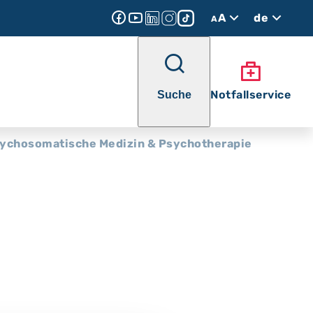
A
de
A
Notfallservice
Suche
ychosomatische Medizin & Psychotherapie