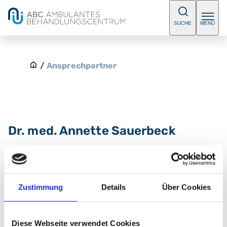
SUCHE
MENÜ
/
Ansprechpartner
Dr. med. Annette Sauerbeck
Fachärztin/ Facharzt für Innere Medizin
Zustimmung
Details
Über Cookies
Kontakt
E-Mail:
abc-diabetologie@klinikum-nuernberg.de
Diese Webseite verwendet Cookies