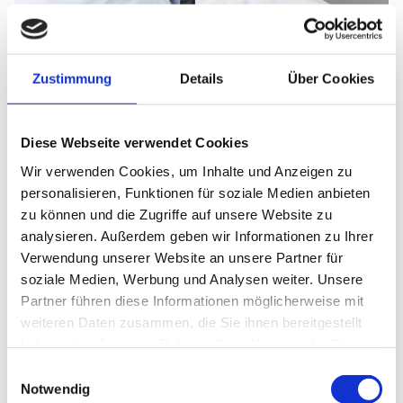
Zustimmung
Details
Über Cookies
Dr. med. Dimos Georgakopoulos
Diese Webseite verwendet Cookies
Fachärztin/ Facharzt für Innere Medizin
Wir verwenden Cookies, um Inhalte und Anzeigen zu
personalisieren, Funktionen für soziale Medien anbieten
zu können und die Zugriffe auf unsere Website zu
analysieren. Außerdem geben wir Informationen zu Ihrer
Kontakt
Verwendung unserer Website an unsere Partner für
soziale Medien, Werbung und Analysen weiter. Unsere
E-Mail:
abc-sued@klinikum-nuernberg.de
Partner führen diese Informationen möglicherweise mit
Telefon:
+49 (0) 911 398-7755
weiteren Daten zusammen, die Sie ihnen bereitgestellt
Fax:
+49 (0) 911 398-7756
haben oder die sie im Rahmen Ihrer Nutzung der Dienste
gesammelt haben.
Einwilligungsauswahl
Notwendig
Berufliche Qualifikationen