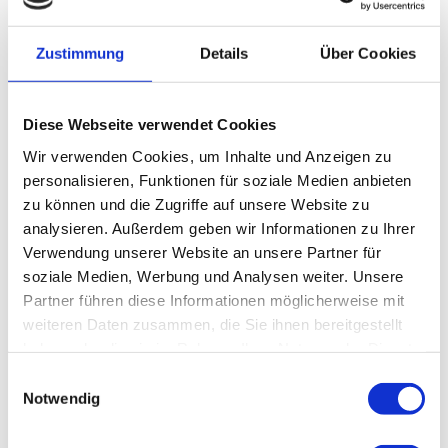
Zustimmung
Details
Über Cookies
Diese Webseite verwendet Cookies
Dr. med. Gerhard Röhrer
Wir verwenden Cookies, um Inhalte und Anzeigen zu
personalisieren, Funktionen für soziale Medien anbieten
Fachärztin/ Facharzt für
zu können und die Zugriffe auf unsere Website zu
Frauenheilkunde und Geburtshilfe
analysieren. Außerdem geben wir Informationen zu Ihrer
Verwendung unserer Website an unsere Partner für
soziale Medien, Werbung und Analysen weiter. Unsere
Kontakt
Partner führen diese Informationen möglicherweise mit
weiteren Daten zusammen, die Sie ihnen bereitgestellt
E-Mail:
lauf@abc-nuernberg.de
haben oder die sie im Rahmen Ihrer Nutzung der Dienste
Telefon:
+49 (0) 9123 962 264 0
gesammelt haben.
Einwilligungsauswahl
Fax:
+49 (0) 9123 962 264 1
Notwendig
Ambulantes BehandlungsCentrum am Krankenhaus