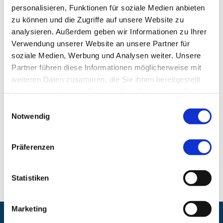
personalisieren, Funktionen für soziale Medien anbieten
E-Mail:
nibelungenviertel-abc@nuernberg.de
zu können und die Zugriffe auf unsere Website zu
Telefon:
+49 (0) 911 815 161 0
analysieren. Außerdem geben wir Informationen zu Ihrer
Verwendung unserer Website an unsere Partner für
Fax:
+49 (0) 911 815 163 9
soziale Medien, Werbung und Analysen weiter. Unsere
Partner führen diese Informationen möglicherweise mit
Ambulantes BehandlungsCentrum im
weiteren Daten zusammen, die Sie ihnen bereitgestellt
Nibelungenviertel
haben oder die sie im Rahmen Ihrer Nutzung der Dienste
gesammelt haben.
Ambulantes BehandlungsCentrum, Nibelungenviertel
Einwilligungsauswahl
Notwendig
Nibelungenstr. 19
90461 Nürnberg
Präferenzen
E-Mail:
nibelungenviertel@abc-nuernberg.de
Statistiken
Marketing