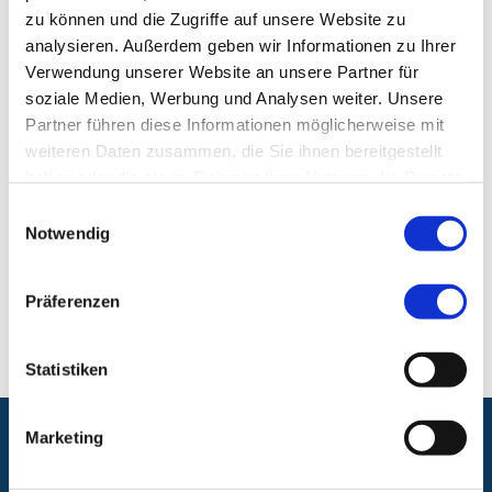
E-Mail:
abc-sued@klinikum-nuernberg.de
zu können und die Zugriffe auf unsere Website zu
Telefon:
+49 (0) 911 398-7755
analysieren. Außerdem geben wir Informationen zu Ihrer
Fax:
+49 (0) 911 398-7756
Verwendung unserer Website an unsere Partner für
soziale Medien, Werbung und Analysen weiter. Unsere
Ambulantes BehandlungsCentrum Klinikum
Partner führen diese Informationen möglicherweise mit
Nürnberg, Campus Süd
weiteren Daten zusammen, die Sie ihnen bereitgestellt
haben oder die sie im Rahmen Ihrer Nutzung der Dienste
Ambulantes BehandlungsCentrum, Klinikum
gesammelt haben.
Einwilligungsauswahl
Nürnberg, Campus Süd
Notwendig
Breslauer Str. 201
90471 Nürnberg
Präferenzen
Statistiken
Marketing
Folgen Sie uns: