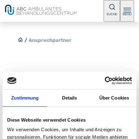
SUCHE
MENÜ
/
Ansprechpartner
Dr. med. Karin Kemter
Fachärztin/ Facharzt für
Zustimmung
Details
Über Cookies
Nuklearmedizin
Diese Webseite verwendet Cookies
Kontakt
Wir verwenden Cookies, um Inhalte und Anzeigen zu
personalisieren, Funktionen für soziale Medien anbieten