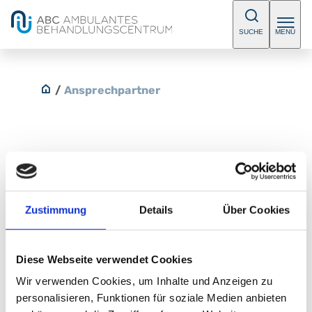
SUCHE
MENÜ
/
Ansprechpartner
Dr. med. Melinda Donga-Roos
Zustimmung
Details
Über Cookies
Fachärztin/ Facharzt für Urologie
Diese Webseite verwendet Cookies
Kontakt
Wir verwenden Cookies, um Inhalte und Anzeigen zu
personalisieren, Funktionen für soziale Medien anbieten
E-Mail:
abc@klinikum-nuernberg.de