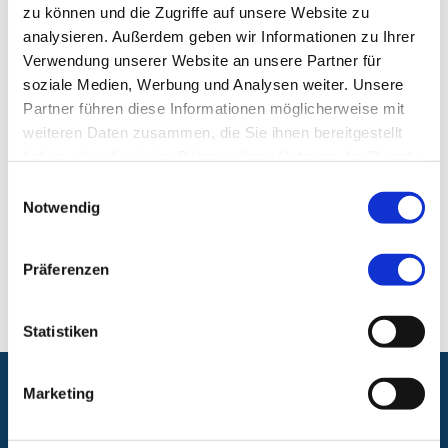
E-Mail:
thon@abc-nuernberg.de
zu können und die Zugriffe auf unsere Website zu
Telefon:
+49 (0) 911 348 34
analysieren. Außerdem geben wir Informationen zu Ihrer
Fax:
+49 (0) 911 934 634 3
Verwendung unserer Website an unsere Partner für
soziale Medien, Werbung und Analysen weiter. Unsere
Partner führen diese Informationen möglicherweise mit
Ambulantes BehandlungsCentrum in Thon
weiteren Daten zusammen, die Sie ihnen bereitgestellt
haben oder die sie im Rahmen Ihrer Nutzung der Dienste
Ambulantes BehandlungsCentrum, Thon
gesammelt haben.
Cuxhavener Str. 70
Einwilligungsauswahl
Notwendig
90425 Nürnberg
Präferenzen
E-Mail:
thon@abc-nuernberg.de
Statistiken
Marketing
Folgen Sie uns: