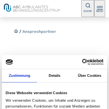
SUCHE
MENÜ
/
Ansprechpartner
Dr. med. Samuel Erdmann
Fachärztin/ Facharzt für
Zustimmung
Details
Über Cookies
Allgemeinmedizin
Diese Webseite verwendet Cookies
Kontakt
Wir verwenden Cookies, um Inhalte und Anzeigen zu
personalisieren, Funktionen für soziale Medien anbieten