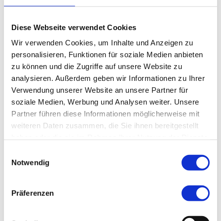
Dr. med. Sebastian Huber
Diese Webseite verwendet Cookies
Wir verwenden Cookies, um Inhalte und Anzeigen zu
Fachärztin/ Facharzt für Orthopädie
personalisieren, Funktionen für soziale Medien anbieten
und Unfallchirurgie
zu können und die Zugriffe auf unsere Website zu
analysieren. Außerdem geben wir Informationen zu Ihrer
Verwendung unserer Website an unsere Partner für
Kontakt
soziale Medien, Werbung und Analysen weiter. Unsere
Partner führen diese Informationen möglicherweise mit
E-Mail:
abc-sued@klinikum-nuernberg.de
weiteren Daten zusammen, die Sie ihnen bereitgestellt
Telefon:
+49 (0) 911 398-7755
haben oder die sie im Rahmen Ihrer Nutzung der Dienste
Fax:
+49 (0) 911 398-7756
gesammelt haben.
Einwilligungsauswahl
Notwendig
Ambulantes BehandlungsCentrum Klinikum
Nürnberg, Campus Süd
Präferenzen
Ambulantes BehandlungsCentrum, Klinikum
Nürnberg, Campus Süd