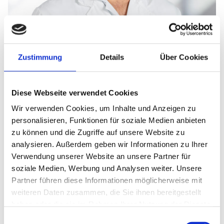
Zustimmung
Details
Über Cookies
Dr. med. Stefan Schnürer
Diese Webseite verwendet Cookies
Fachärztin/ Facharzt für Orthopädie
Wir verwenden Cookies, um Inhalte und Anzeigen zu
und Unfallchirurgie
personalisieren, Funktionen für soziale Medien anbieten
zu können und die Zugriffe auf unsere Website zu
analysieren. Außerdem geben wir Informationen zu Ihrer
Kontakt
Verwendung unserer Website an unsere Partner für
soziale Medien, Werbung und Analysen weiter. Unsere
E-Mail:
abc-sued@klinikum-nuernberg.de
Partner führen diese Informationen möglicherweise mit
Telefon:
+49 (0) 911 398-7755
weiteren Daten zusammen, die Sie ihnen bereitgestellt
Fax:
+49 (0) 911 398-7756
haben oder die sie im Rahmen Ihrer Nutzung der Dienste
gesammelt haben.
Einwilligungsauswahl