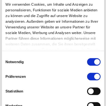
Telefon:
+49 (0) 911 50 72 08 00
Wir verwenden Cookies, um Inhalte und Anzeigen zu
Fax:
+49 (0) 911 50 72 08 08
personalisieren, Funktionen für soziale Medien anbieten
zu können und die Zugriffe auf unsere Website zu
analysieren. Außerdem geben wir Informationen zu Ihrer
Berufliche Qualifikationen
Verwendung unserer Website an unsere Partner für
soziale Medien, Werbung und Analysen weiter. Unsere
Schwerpunktbezeichnungen:
Kardiologie
Partner führen diese Informationen möglicherweise mit
weiteren Daten zusammen, die Sie ihnen bereitgestellt
haben oder die sie im Rahmen Ihrer Nutzung der Dienste
Ambulantes BehandlungsCentrum Fürth
gesammelt haben.
Einwilligungsauswahl
Notwendig
Ambulantes BehandlungsCentrum, Fürth
Bahnhofplatz 6
90762 Fürth
Präferenzen
E-Mail:
info@herz-lunge-fuerth.de
Statistiken
Marketing