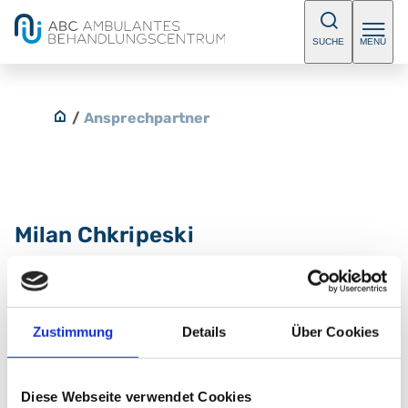
SUCHE
MENÜ
/
Ansprechpartner
Milan Chkripeski
Fachärztin/ Facharzt für Innere Medizin
Zustimmung
Details
Über Cookies
Kontakt
E-Mail:
info@herz-lunge-fuerth.de
Diese Webseite verwendet Cookies