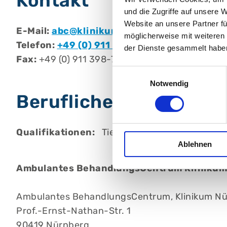
Kontakt
und die Zugriffe auf unsere 
Website an unsere Partner fü
E-Mail:
abc@klinikum-nuernberg.de
möglicherweise mit weiteren
Telefon:
+49 (0) 911 398-7840
der Dienste gesammelt habe
Fax:
+49 (0) 911 398-7841
Einwilligungsauswahl
Notwendig
Berufliche Qualifikati
Qualifikationen:
Tiefenpsychologie bei Erwa
Ablehnen
Ambulantes BehandlungsCentrum Klinikum
Ambulantes BehandlungsCentrum, Klinikum N
Prof.-Ernst-Nathan-Str. 1
90419 Nürnberg