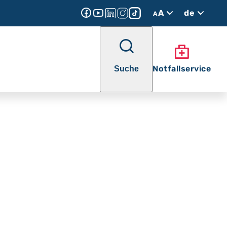
A
de
A
Notfallservice
Suche