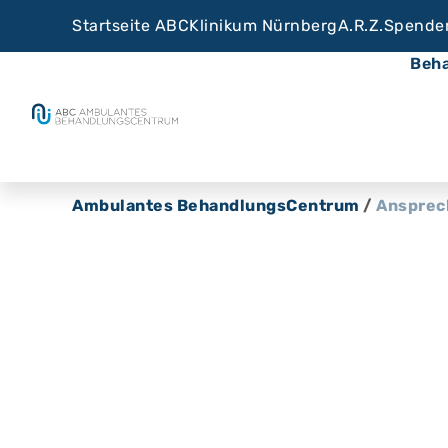
Startseite ABC
Klinikum Nürnberg
A.R.Z.
Spende
Beh
Ambulantes BehandlungsCentrum
/
Ansprec