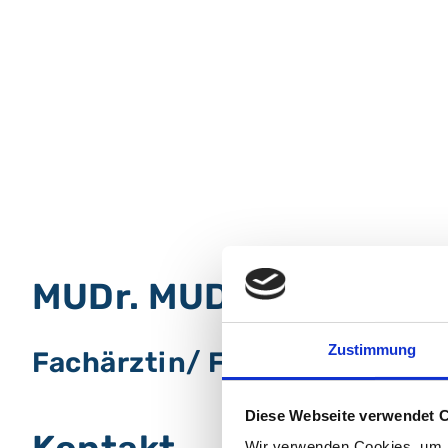
MUDr. MUDr. Jan Cern
Zustimmung
Fachärztin/ Facharzt für Psy
Diese Webseite verwendet 
Wir verwenden Cookies, um I