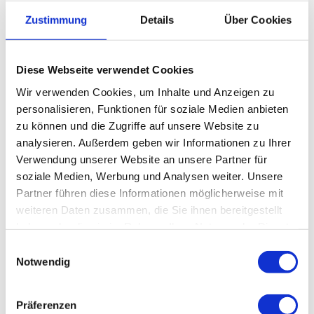
Zustimmung
Details
Über Cookies
Diese Webseite verwendet Cookies
Wir verwenden Cookies, um Inhalte und Anzeigen zu
Satyendra Baliga
personalisieren, Funktionen für soziale Medien anbieten
zu können und die Zugriffe auf unsere Website zu
Fachärztin/ Facharzt für Orthopädie
analysieren. Außerdem geben wir Informationen zu Ihrer
und Unfallchirurgie
Verwendung unserer Website an unsere Partner für
soziale Medien, Werbung und Analysen weiter. Unsere
Partner führen diese Informationen möglicherweise mit
Kontakt
weiteren Daten zusammen, die Sie ihnen bereitgestellt
haben oder die sie im Rahmen Ihrer Nutzung der Dienste
E-Mail:
roethenbach@abc-nuernberg.de
gesammelt haben.
Einwilligungsauswahl
Telefon:
+49 (0) 911 95 01 90
Notwendig
Fax:
+49 (0) 911 95 01 96 6
Präferenzen
Ambulantes BehandlungsCentrum Röthenbach