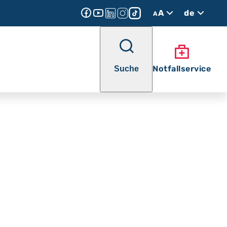
A
de
A
Notfallservice
Suche