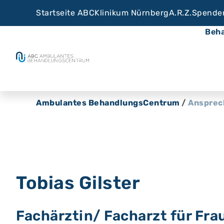
Startseite ABC
Klinikum Nürnberg
A.R.Z.
Spende
Beh
Ambulantes BehandlungsCentrum
/
Ansprec
Tobias Gilster
Fachärztin/ Facharzt für Fra