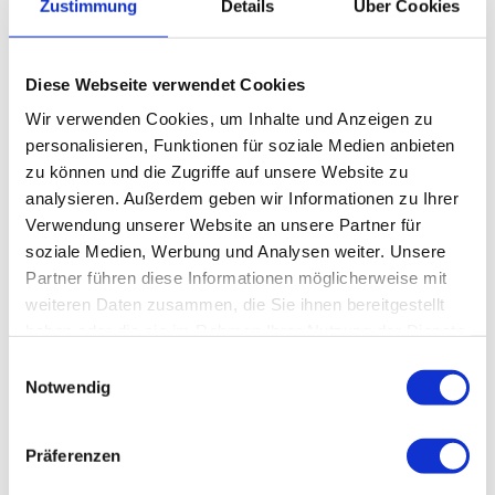
Zustimmung
Details
Über Cookies
Berufliche Qualifikationen
Schwerpunktbezeichnungen:
Geriatrie
Diese Webseite verwendet Cookies
Wir verwenden Cookies, um Inhalte und Anzeigen zu
personalisieren, Funktionen für soziale Medien anbieten
Vita
zu können und die Zugriffe auf unsere Website zu
analysieren. Außerdem geben wir Informationen zu Ihrer
Verwendung unserer Website an unsere Partner für
soziale Medien, Werbung und Analysen weiter. Unsere
Beruflicher Werdegang
Partner führen diese Informationen möglicherweise mit
weiteren Daten zusammen, die Sie ihnen bereitgestellt
haben oder die sie im Rahmen Ihrer Nutzung der Dienste
Studium
gesammelt haben.
Einwilligungsauswahl
Notwendig
Weiteres
Präferenzen