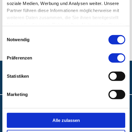
soziale Medien, Werbung und Analysen weiter. Unsere
Ambulantes BehandlungsCentrum, Klinikum
Partner führen diese Informationen möglicherweise mit
Nürnberg, Campus Nord
weiteren Daten zusammen, die Sie ihnen bereitgestellt
Prof.-Ernst-Nathan-Str. 1
haben oder die sie im Rahmen Ihrer Nutzung der Dienste
90419 Nürnberg
gesammelt haben.
Einwilligungsauswahl
Notwendig
Präferenzen
Statistiken
Folgen Sie uns:
Marketing
Barrierefreiheit
Interne Meldestelle
Alle zulassen
Impressum