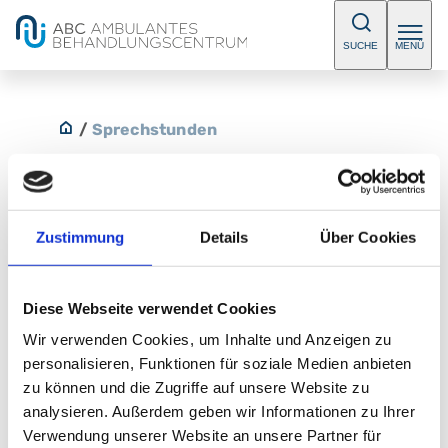
SUCHE
MENÜ
/
Sprechstunden
Zustimmung
Details
Über Cookies
Geriatrie, Campus Nord
E-Mail:
abc@klinikum-nuernberg.de
Diese Webseite verwendet Cookies
Telefon:
+49 (0) 911 398 306 1
Wir verwenden Cookies, um Inhalte und Anzeigen zu
Fax:
+49 (0) 911 398 959 0
personalisieren, Funktionen für soziale Medien anbieten
zu können und die Zugriffe auf unsere Website zu
Ambulantes BehandlungsCentrum Klinikum
analysieren. Außerdem geben wir Informationen zu Ihrer
Nürnberg, Campus Nord
Verwendung unserer Website an unsere Partner für