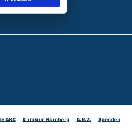
te ABC
Klinikum Nürnberg
A.R.Z.
Spenden