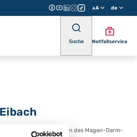
A
de
A
Notfallservice
Suche
-Eibach
d Therapie bei Erkrankungen des Magen-Darm-