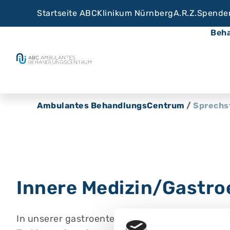
Startseite ABC
Klinikum Nürnberg
A.R.Z.
Spende
Beh
Ambulantes BehandlungsCentrum
/
Sprechs
Innere Medizin/Gastro
In unserer gastroenterologischen Sprechstund