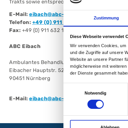
Trakts sowie entsprechende Vorsorgeuntersuchu
E-Mail:
eibach@abc-nuernberg.de
Zustimmung
Telefon:
+49 (0) 911 632 150
Fax:
+49 (0) 911 632 154 4
Diese Webseite verwendet 
Wir verwenden Cookies, um I
ABC Eibach
und die Zugriffe auf unsere 
Website an unsere Partner fü
Ambulantes BehandlungsCentrum, Eibach
möglicherweise mit weiteren
Eibacher Hauptstr. 52-54
der Dienste gesammelt habe
90451 Nürnberg
Einwilligungsauswahl
Notwendig
E-Mail:
eibach@abc-nuernberg.de
Ablehnen