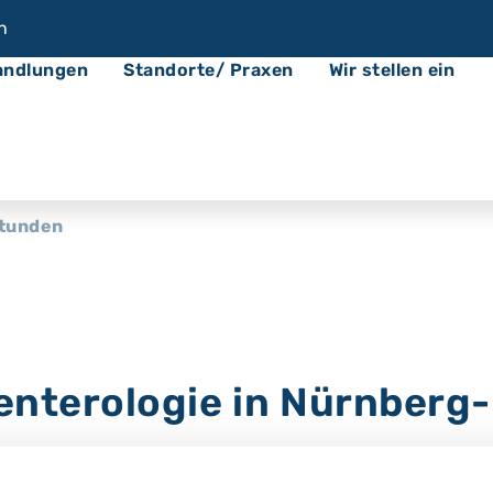
n
andlungen
Standorte/ Praxen
Wir stellen ein
tunden
enterologie in Nürnberg
e bieten wir Ihnen eine umfassende Diagnostik un