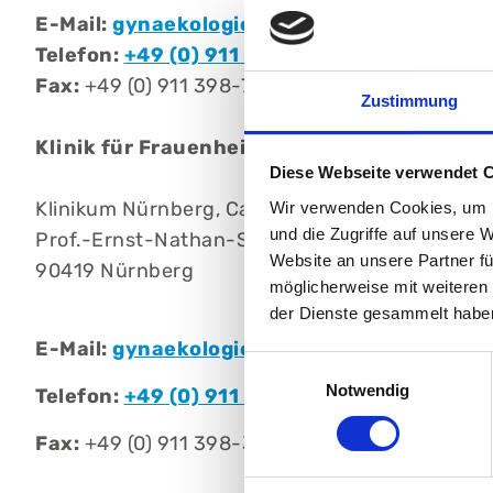
E-Mail:
gynaekologie@klinikum-nuernberg.
Telefon:
+49 (0) 911 398-2381
Fax:
+49 (0) 911 398-7648
Zustimmung
Klinik für Frauenheilkunde, Schwerpunkt G
Diese Webseite verwendet 
Klinikum Nürnberg, Campus Nord
Wir verwenden Cookies, um I
und die Zugriffe auf unsere 
Prof.-Ernst-Nathan-Str. 1
Website an unsere Partner fü
90419 Nürnberg
möglicherweise mit weiteren
der Dienste gesammelt habe
E-Mail:
gynaekologie@klinikum-nuernberg.
Einwilligungsauswahl
Notwendig
Telefon:
+49 (0) 911 398-2222
Fax:
+49 (0) 911 398-3399