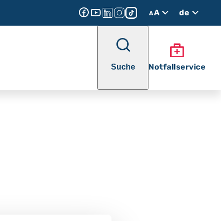
A
de
A
Notfallservice
Suche