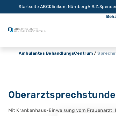
Startseite ABC
Klinikum Nürnberg
A.R.Z.
Spende
Beh
Ambulantes BehandlungsCentrum
/
Sprechs
Oberarztsprechstunde 
Mit Krankenhaus-Einweisung vom Frauenarzt. Bi