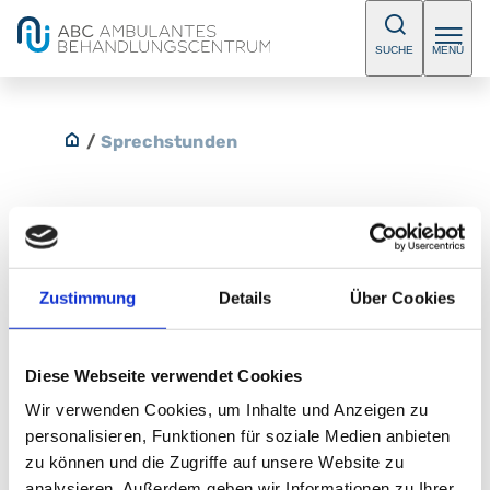
SUCHE
MENÜ
/
Sprechstunden
Psychotherapie am Stadtpark
Zustimmung
Details
Über Cookies
In unserer psychotherapeutischen Sprechstunde
bieten wir Ihnen tiefenpsychologische und
Diese Webseite verwendet Cookies
verhaltenstherapeutische Therapie an. Bitte
Wir verwenden Cookies, um Inhalte und Anzeigen zu
vereinbaren Sie einen Termin.
personalisieren, Funktionen für soziale Medien anbieten
E-Mail:
praxis@die-frauenaerzte.de
zu können und die Zugriffe auf unsere Website zu
analysieren. Außerdem geben wir Informationen zu Ihrer
Telefon:
+49 (0) 911 355 555