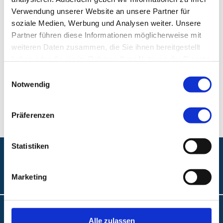
Verwendung unserer Website an unsere Partner für
Fax:
+49 (0) 911 217 410 0
soziale Medien, Werbung und Analysen weiter. Unsere
Partner führen diese Informationen möglicherweise mit
Ambulantes BehandlungsCentrum am Stadtpark
weiteren Daten zusammen, die Sie ihnen bereitgestellt
haben oder die sie im Rahmen Ihrer Nutzung der Dienste
Ambulantes BehandlungsCentrum, am Stadtpark
gesammelt haben.
Am Stadtpark 2
Einwilligungsauswahl
Notwendig
90409 Nürnberg
Präferenzen
Statistiken
Folgen Sie uns:
Marketing
Barrierefreiheit
Alle zulassen