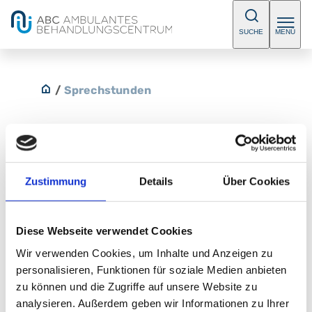
SUCHE
MENÜ
/
Sprechstunden
Psychotherapie im
Zustimmung
Details
Über Cookies
Nibelungenviertel
Diese Webseite verwendet Cookies
E-Mail:
nibelungenviertel@abc-nuernberg.de
Telefon:
+49 (0) 911 815 161 0
Wir verwenden Cookies, um Inhalte und Anzeigen zu
Fax:
+49 (0) 911 815 163 9
personalisieren, Funktionen für soziale Medien anbieten
zu können und die Zugriffe auf unsere Website zu
Ambulantes BehandlungsCentrum im
analysieren. Außerdem geben wir Informationen zu Ihrer