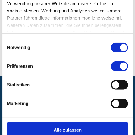
Nibelungenviertel
Verwendung unserer Website an unsere Partner für
soziale Medien, Werbung und Analysen weiter. Unsere
Partner führen diese Informationen möglicherweise mit
Ambulantes BehandlungsCentrum, Nibelungenviertel
weiteren Daten zusammen, die Sie ihnen bereitgestellt
Nibelungenstr. 19
haben oder die sie im Rahmen Ihrer Nutzung der Dienste
90461 Nürnberg
gesammelt haben.
Einwilligungsauswahl
Notwendig
E-Mail:
nibelungenviertel@abc-nuernberg.de
Präferenzen
Statistiken
Folgen Sie uns:
Marketing
Barrierefreiheit
Alle zulassen
Interne Meldestelle