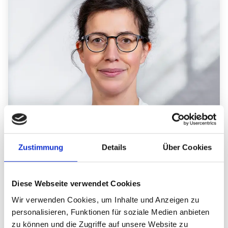
Fachärztin/ Facharzt für Frauenheilkunde und
Geburtshilfe
Zustimmung
Details
Über Cookies
Dr. med. Christine Hoffmann
Diese Webseite verwendet Cookies
Wir verwenden Cookies, um Inhalte und Anzeigen zu
personalisieren, Funktionen für soziale Medien anbieten
zum Profil
zu können und die Zugriffe auf unsere Website zu