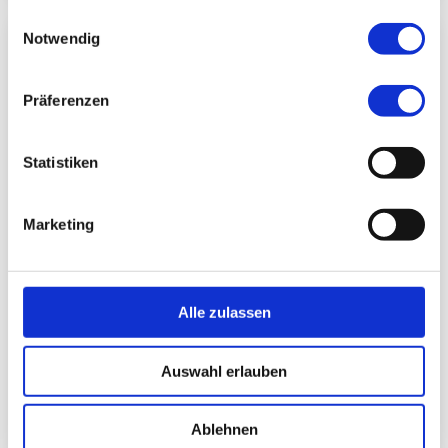
gesammelt haben.
Einwilligungsauswahl
Notwendig
Präferenzen
Statistiken
Marketing
Fachärztin/ Facharzt für Innere Medizin
Alle zulassen
Auswahl erlauben
Dr. med. Eva Hofmann
Ablehnen
zum Profil