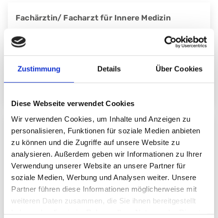
Fachärztin/ Facharzt für Innere Medizin
Dr. medic Csongor Grosz
Zustimmung
Details
Über Cookies
zum Profil
Diese Webseite verwendet Cookies
Wir verwenden Cookies, um Inhalte und Anzeigen zu
Fachärztin/ Facharzt für Innere Medizin
personalisieren, Funktionen für soziale Medien anbieten
zu können und die Zugriffe auf unsere Website zu
analysieren. Außerdem geben wir Informationen zu Ihrer
Dr. med. Volker Herrmann
Verwendung unserer Website an unsere Partner für
soziale Medien, Werbung und Analysen weiter. Unsere
Partner führen diese Informationen möglicherweise mit
zum Profil
weiteren Daten zusammen, die Sie ihnen bereitgestellt
haben oder die sie im Rahmen Ihrer Nutzung der Dienste