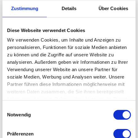
Zustimmung
Details
Über Cookies
Diese Webseite verwendet Cookies
Wir verwenden Cookies, um Inhalte und Anzeigen zu
personalisieren, Funktionen für soziale Medien anbieten
zu können und die Zugriffe auf unsere Website zu
analysieren. Außerdem geben wir Informationen zu Ihrer
Verwendung unserer Website an unsere Partner für
soziale Medien, Werbung und Analysen weiter. Unsere
Partner führen diese Informationen möglicherweise mit
Fachärztin/ Facharzt für Kinderchirurgie
weiteren Daten zusammen, die Sie ihnen bereitgestellt
haben oder die sie im Rahmen Ihrer Nutzung der Dienste
gesammelt haben.
Einwilligungsauswahl
Jörg Sturm
Notwendig
zum Profil
Präferenzen